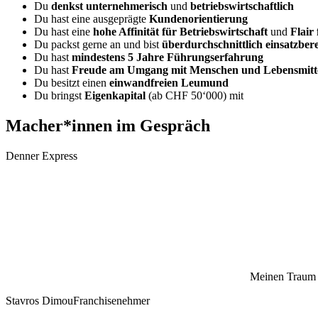
Du
denkst unternehmerisch
und
betriebswirtschaftlich
Du hast eine ausgeprägte
Kundenorientierung
Du hast eine
hohe Affinität für Betriebswirtschaft
und
Flair
Du packst gerne an und bist
überdurchschnittlich einsatzbere
Du hast
mindestens 5 Jahre
Führungserfahrung
Du hast
Freude am Umgang mit Menschen und Lebensmitt
Du besitzt einen
einwandfreien Leumund
Du bringst
Eigenkapital
(ab CHF 50‘000) mit
Macher*innen im Gespräch
Denner Express
Meinen Traum de
Stavros Dimou
Franchisenehmer