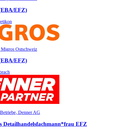
 (EBA/​EFZ)
etikon
 Migros Ostschweiz
 (EBA/​EFZ)
brach
 Betriebe, Denner AG
ls Detailhandels­fach­mann*​frau EFZ