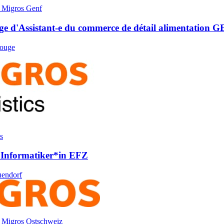
 Migros Genf
e d'Assistant-e du commerce de détail alimentation GE 
ouge
s
 Informati­ker*​in EFZ
endorf
 Migros Ostschweiz