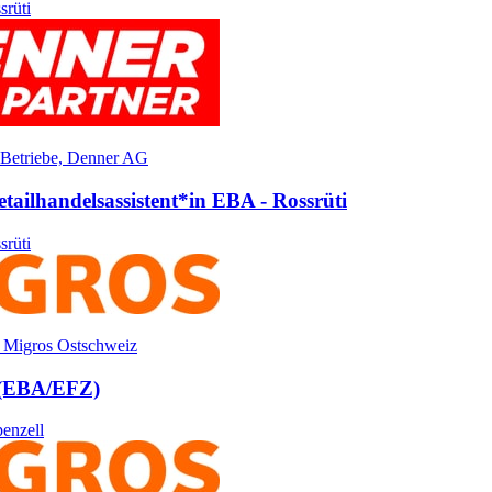
srüti
 Betriebe, Denner AG
etailhandels­assistent*​in EBA - Rossrüti
srüti
 Migros Ostschweiz
 (EBA/​EFZ)
enzell