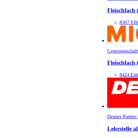
Fleisch­fach
8307 Effr
Genossenschaft
Fleisch­fach
8424 Em
Denner Partner
Lehrstelle a