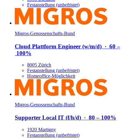
Festanstellung (unbefristet)
Migros-Genossenschafts-Bund
Cloud Plattform Engineer (w/​m/​d)
‧
60 –
100%
8005 Zürich
Festanstellung (unbefristet)
Homeoffice-Möglichkeit
Migros-Genossenschafts-Bund
Supporter Local IT (f/​h/​d)
‧
80 – 100%
1920 Martigny
Festanstellung (unbefristet)