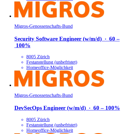
Migros-Genossenschafts-Bund
Security Software Engineer (w/​m/​d)
‧
60 –
100%
8005 Zürich
Festanstellung (unbefristet)
Homeoffice-Möglichkeit
Migros-Genossenschafts-Bund
DevSecOps Engineer (w/​m/​d)
‧
60 – 100%
8005 Zürich
Festanstellung (unbefristet)
Homeoffice-Möglichkeit