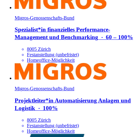
Migros-Genossenschafts-Bund
Spezialist*​in finanzielles Performance-
Management und Benchmarking
‧
60 – 100%
8005 Zürich
Festanstellung (unbefristet)
Homeoffice-Möglichkeit
Migros-Genossenschafts-Bund
Projektleiter*​in Automatisierung Anlagen und
Logistik
‧
100%
8005 Zürich
Festanstellung (unbefristet)
Homeoffice-Möglichkeit