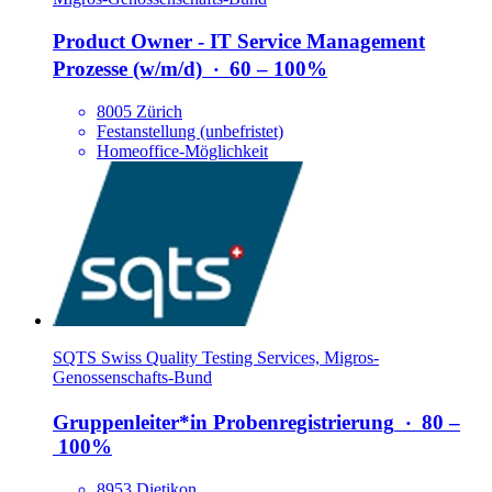
Product Owner - IT Service Management
Prozesse (w/​m/​d)
‧
60 – 100%
8005 Zürich
Festanstellung (unbefristet)
Homeoffice-Möglichkeit
SQTS Swiss Quality Testing Services, Migros-
Genossenschafts-Bund
Gruppenleiter*​in Probenregistrierung
‧
80 –
100%
8953 Dietikon