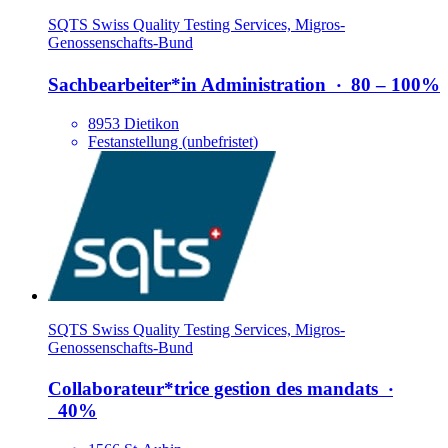
SQTS Swiss Quality Testing Services, Migros-
Genossenschafts-Bund
Sachbearbeiter*​in Administration
‧
80 – 100%
8953 Dietikon
Festanstellung (unbefristet)
SQTS Swiss Quality Testing Services, Migros-
Genossenschafts-Bund
Collaborateur*​trice gestion des mandats
‧
40%