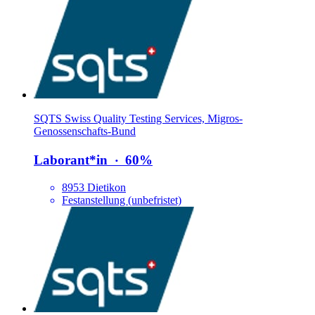
SQTS Swiss Quality Testing Services, Migros-
Genossenschafts-Bund
Laborant*​in
‧
60%
8953 Dietikon
Festanstellung (unbefristet)