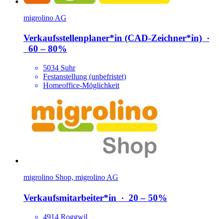
migrolino AG
Verkaufsstellenplaner*​in (CAD-Zeichner*​in)
‧
60 – 80%
5034 Suhr
Festanstellung (unbefristet)
Homeoffice-Möglichkeit
migrolino Shop, migrolino AG
Verkaufsmitarbeiter*​in
‧
20 – 50%
4914 Roggwil