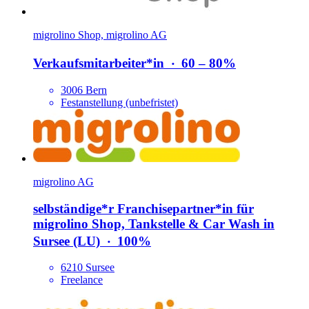
migrolino Shop, migrolino AG
Verkaufsmitarbeiter*​in
‧
60 – 80%
3006 Bern
Festanstellung (unbefristet)
migrolino AG
selbständige*​r Franchisepartner*​in für
migrolino Shop, Tankstelle & Car Wash in
Sursee (LU)
‧
100%
6210 Sursee
Freelance