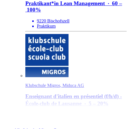
Praktikant*​in Lean Management
‧
60 –
100%
9220 Bischofszell
Praktikum
Klubschule Migros, Miduca AG
Enseignant d'italien en présentiel (f/​h/​d) -
École-club de Lausanne
‧
5 – 20%
1003 Lausanne
Nebenerwerb / Auf Stundenbasis