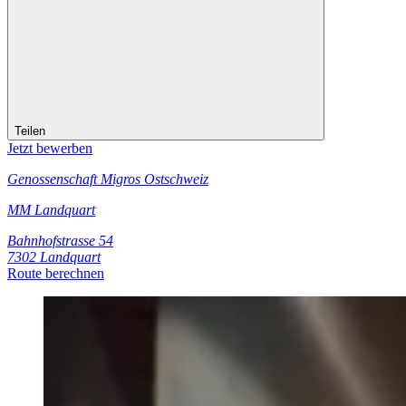
Teilen
Jetzt bewerben
Genossenschaft Migros Ostschweiz
MM Landquart
Bahnhofstrasse 54
7302 Landquart
Route berechnen