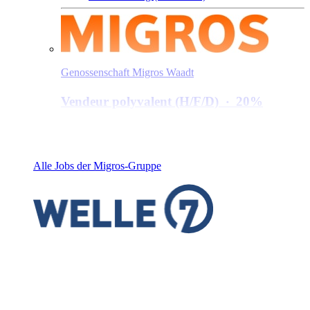
Genossenschaft Migros Waadt
Vendeur polyvalent (H/​F/​D)
‧
20%
1004 Lausanne
Nebenerwerb / Auf Stundenbasis
Alle Jobs der Migros-Gruppe