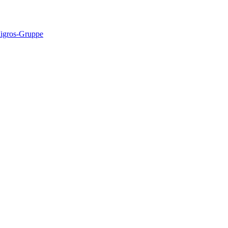
22 Gränichen
Migros-Gruppe