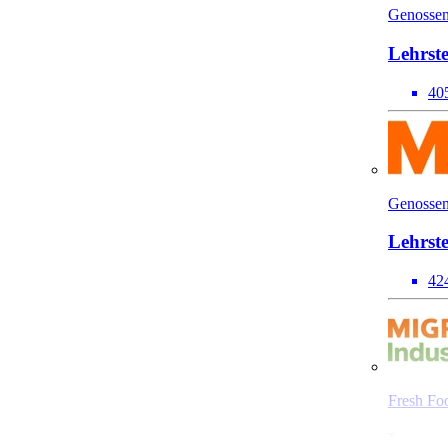
Genossen
Lehrste
40
Genossen
Lehrste
42
Fresh Fo
Lernen