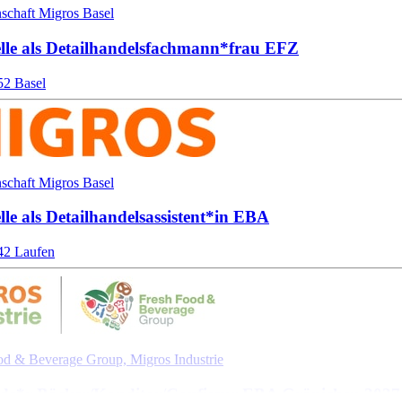
schaft Migros Basel
lle als Detailhandels­fach­mann*​frau EFZ
52 Basel
schaft Migros Basel
lle als Detailhandels­assistent*​in EBA
42 Laufen
od & Beverage Group, Migros Industrie
de*​r Bäcker/​Konditor/​Confiseur EBA Gränichen 2027