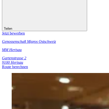
Teilen
Jetzt bewerben
Genossenschaft Migros Ostschweiz
MM Herisau
Gartenstrasse 2
9100 Herisau
Route berechnen