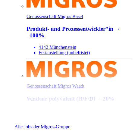
Genossenschaft Migros Basel
Produkt- und Prozessentwickler*​in
‧
100%
4142 Münchenstein
Festanstellung (unbefristet)
Genossenschaft Migros Waadt
Vendeur polyvalent (H/​F/​D)
‧
20%
1004 Lausanne
Nebenerwerb / Auf Stundenbasis
Alle Jobs der Migros-Gruppe