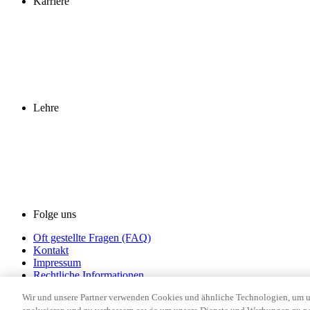
Karriere
Lehre
Folge uns
Oft gestellte Fragen (FAQ)
Kontakt
Impressum
Rechtliche Informationen
Datenschutz
Wir und unsere Partner verwenden Cookies und ähnliche Technologien, um uns
Cookie-Einstellungen