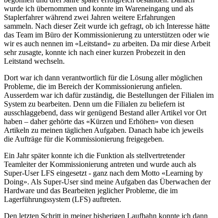
wurde ich übernommen und konnte im Wareneingang und als
Staplerfahrer während zwei Jahren weitere Erfahrungen
sammeln. Nach dieser Zeit wurde ich gefragt, ob ich Interesse hätte
das Team im Büro der Kommissionierung zu unterstützen oder wie
wir es auch nennen im «Leitstand» zu arbeiten. Da mir diese Arbeit
sehr zusagte, konnte ich nach einer kurzen Probezeit in den
Leitstand wechseln.
Dort war ich dann verantwortlich für die Lösung aller möglichen
Probleme, die im Bereich der Kommissionierung anfielen.
Ausserdem war ich dafür zuständig, die Bestellungen der Filialen im
System zu bearbeiten. Denn um die Filialen zu beliefern ist
ausschlaggebend, dass wir genügend Bestand aller Artikel vor Ort
haben – daher gehörte das «Kürzen und Erhöhen» von diesen
Artikeln zu meinen täglichen Aufgaben. Danach habe ich jeweils
die Aufträge für die Kommissionierung freigegeben.
Ein Jahr später konnte ich die Funktion als stellvertretender
Teamleiter der Kommissionierung antreten und wurde auch als
Super-User LFS eingesetzt - ganz nach dem Motto «Learning by
Doing». Als Super-User sind meine Aufgaben das Überwachen der
Hardware und das Bearbeiten jeglicher Probleme, die im
Lagerführungssystem (LFS) auftreten.
Den letzten Schritt in meiner bisherigen Laufbahn konnte ich dann