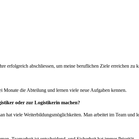
re erfolgreich abschliessen, um meine beruflichen Ziele erreichen zu 
drei Monate die Abteilung und lernen viele neue Aufgaben kennen.
stiker oder zur Logistikerin machen?
man hat viele Weiterbildungsmöglichkeiten. Man arbeitet im Team und 
rnen. Teamarbeit ist entscheidend, und Sicherheit hat immer Priorität.