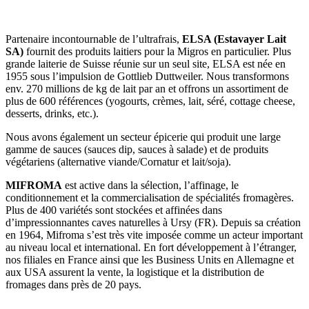
Partenaire incontournable de l’ultrafrais,
ELSA (Estavayer Lait
SA)
fournit des produits laitiers pour la Migros en particulier. Plus
grande laiterie de Suisse réunie sur un seul site, ELSA est née en
1955 sous l’impulsion de Gottlieb Duttweiler. Nous transformons
env. 270 millions de kg de lait par an et offrons un assortiment de
plus de 600 références (yogourts, crèmes, lait, séré, cottage cheese,
desserts, drinks, etc.).
Nous avons également un secteur épicerie qui produit une large
gamme de sauces (sauces dip, sauces à salade) et de produits
végétariens (alternative viande/Cornatur et lait/soja).
MIFROMA
est active dans la sélection, l’affinage, le
conditionnement et la commercialisation de spécialités fromagères.
Plus de 400 variétés sont stockées et affinées dans
d’impressionnantes caves naturelles à Ursy (FR). Depuis sa création
en 1964, Mifroma s’est très vite imposée comme un acteur important
au niveau local et international. En fort développement à l’étranger,
nos filiales en France ainsi que les Business Units en Allemagne et
aux USA assurent la vente, la logistique et la distribution de
fromages dans près de 20 pays.