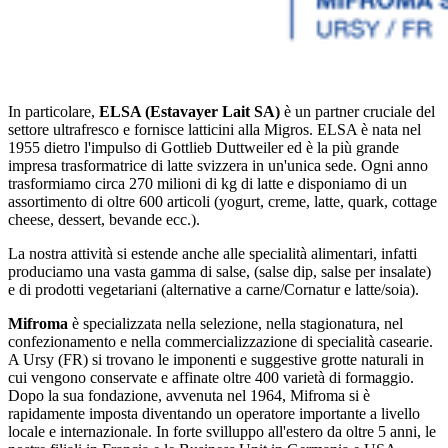
In particolare,
ELSA (Estavayer Lait SA)
è un partner cruciale del
settore ultrafresco e fornisce latticini alla Migros. ELSA è nata nel
1955 dietro l'impulso di Gottlieb Duttweiler ed è la più grande
impresa trasformatrice di latte svizzera in un'unica sede. Ogni anno
trasformiamo circa 270 milioni di kg di latte e disponiamo di un
assortimento di oltre 600 articoli (yogurt, creme, latte, quark, cottage
cheese, dessert, bevande ecc.).
La nostra attività si estende anche alle specialità alimentari, infatti
produciamo una vasta gamma di salse, (salse dip, salse per insalate)
e di prodotti vegetariani (alternative a carne/Cornatur e latte/soia).
Mifroma
è specializzata nella selezione, nella stagionatura, nel
confezionamento e nella commercializzazione di specialità casearie.
A Ursy (FR) si trovano le imponenti e suggestive grotte naturali in
cui vengono conservate e affinate oltre 400 varietà di formaggio.
Dopo la sua fondazione, avvenuta nel 1964, Mifroma si è
rapidamente imposta diventando un operatore importante a livello
locale e internazionale. In forte svilluppo all'estero da oltre 5 anni, le