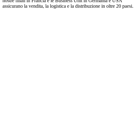
nostre filiali in Francia e le Business Unit in Germania e USA
assicurano la vendita, la logistica e la distribuzione in oltre 20 paesi.