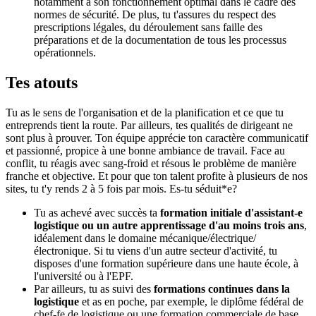
notamment à son fonctionnement optimal dans le cadre des
normes de sécurité. De plus, tu t'assures du respect des
prescriptions légales, du déroulement sans faille des
préparations et de la documentation de tous les processus
opérationnels.
Tes atouts
Tu as le sens de l'organisation et de la planification et ce que tu
entreprends tient la route. Par ailleurs, tes qualités de dirigeant ne
sont plus à prouver. Ton équipe apprécie ton caractère communicatif
et passionné, propice à une bonne ambiance de travail. Face au
conflit, tu réagis avec sang-froid et résous le problème de manière
franche et objective. Et pour que ton talent profite à plusieurs de nos
sites, tu t'y rends 2 à 5 fois par mois. Es-tu séduit*e?
Tu as achevé avec succès ta
formation initiale d'assistant-e
logistique ou un autre apprentissage d'au moins trois ans
,
idéalement dans le domaine mécanique/électrique/
électronique. Si tu viens d'un autre secteur d'activité, tu
disposes d'une formation supérieure dans une haute école, à
l'université ou à l'EPF.
Par ailleurs, tu as suivi des
formations continues dans la
logistique
et as en poche, par exemple, le diplôme fédéral de
chef-fe de logistique ou une formation commerciale de base.