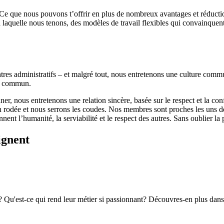
 Ce que nous pouvons t’offrir en plus de nombreux avantages et réductio
laquelle nous tenons, des modèles de travail flexibles qui convainquent
entres administratifs – et malgré tout, nous entretenons une culture co
ès commun.
r, nous entretenons une relation sincère, basée sur le respect et la conf
ée et nous serrons les coudes. Nos membres sont proches les uns des au
ent l’humanité, la serviabilité et le respect des autres. Sans oublier l
ignent
? Qu'est-ce qui rend leur métier si passionnant? Découvres-en plus dans