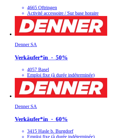
4665 Oftringen
Activité accessoire / Sur base horaire
Denner SA
Verkäufer*​in
‧
50%
4057 Basel
Emploi fixe (à durée indéterminée)
Denner SA
Verkäufer*​in
‧
60%
3415 Hasle b. Burgdorf
Emploi fixe (à durée indéterminée)