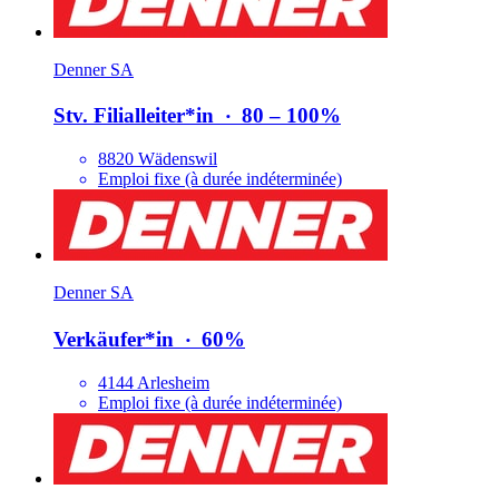
Denner SA
Stv. Filialleiter*​in
‧
80 – 100%
8820 Wädenswil
Emploi fixe (à durée indéterminée)
Denner SA
Verkäufer*​in
‧
60%
4144 Arlesheim
Emploi fixe (à durée indéterminée)