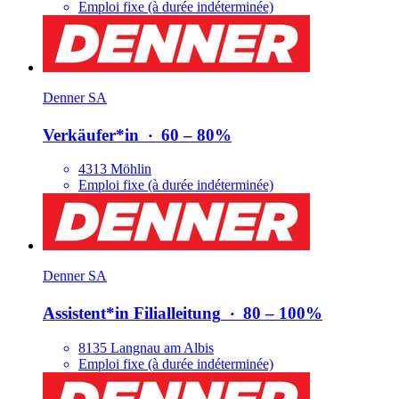
Emploi fixe (à durée indéterminée)
Denner SA
Verkäufer*​in
‧
60 – 80%
4313 Möhlin
Emploi fixe (à durée indéterminée)
Denner SA
Assistent*​in Filialleitung
‧
80 – 100%
8135 Langnau am Albis
Emploi fixe (à durée indéterminée)