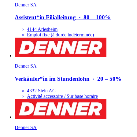
Denner SA
Assistent*​in Filialleitung
‧
80 – 100%
4144 Arlesheim
Emploi fixe (à durée indéterminée)
Denner SA
Verkäufer*​in im Stundenlohn
‧
20 – 50%
4332 Stein AG
Activité accessoire / Sur base horaire
Denner SA