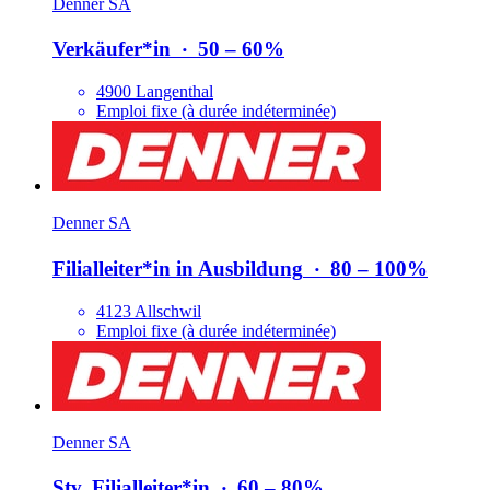
Denner SA
Verkäufer*​in
‧
50 – 60%
4900 Langenthal
Emploi fixe (à durée indéterminée)
Denner SA
Filialleiter*​in in Ausbildung
‧
80 – 100%
4123 Allschwil
Emploi fixe (à durée indéterminée)
Denner SA
Stv. Filialleiter*​in
‧
60 – 80%