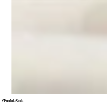
#ProduktStolz