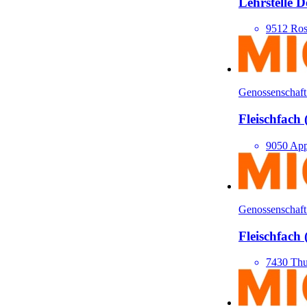
Lehrstelle D
9512 Ros
Genossenschaft
Fleisch­fach
9050 App
Genossenschaft
Fleisch­fach
7430 Thu