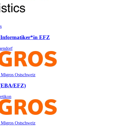
s
 Informati­ker*​in EFZ
endorf
 Migros Ostschweiz
 (EBA/​EFZ)
etikon
 Migros Ostschweiz