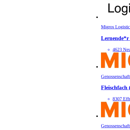
Migros Logistic
Lernende*​r
4623 Neu
Genossenschaft
Fleisch­fach
8307 Effr
Genossenschaft