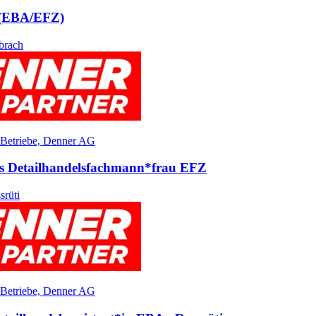
 (EBA/​EFZ)
brach
 Betriebe, Denner AG
ls Detailhandels­fach­mann*​frau EFZ
srüti
 Betriebe, Denner AG