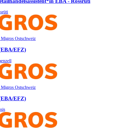
etailhandels­assistent*​in EBA - Rossrüti
srüti
 Migros Ostschweiz
 (EBA/​EFZ)
enzell
 Migros Ostschweiz
 (EBA/​EFZ)
sis