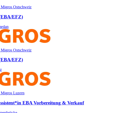
 Migros Ostschweiz
 (EBA/​EFZ)
medan
 Migros Ostschweiz
 (EBA/​EFZ)
nz
 Migros Luzern
­assistent*​in EBA Vorbereitung & Verkauf
menbrücke