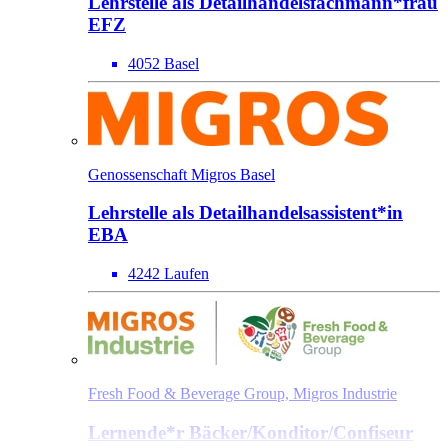
Lehrstelle als Detailhandels­fach­mann*​frau
EFZ
4052 Basel
Genossenschaft Migros Basel
Lehrstelle als Detailhandels­assistent*​in
EBA
4242 Laufen
Fresh Food & Beverage Group, Migros Industrie
Lernende*​r Bäcker/​Konditor/​Confiseur