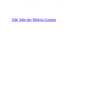
EBA Gränichen 2027
5722 Gränichen
Alle Jobs der Migros-Gruppe