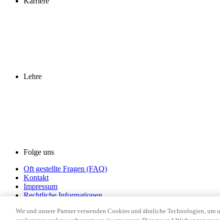
Karriere
Lehre
Folge uns
Oft gestellte Fragen (FAQ)
Kontakt
Impressum
Rechtliche Informationen
Datenschutz
Wir und unsere Partner verwenden Cookies und ähnliche Technologien, um uns
Cookie-Einstellungen