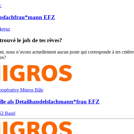
c
ns­fachfrau*​mann EFZ
kreuz
trouvé le job de tes rêves?
, nous n’avons actuellement aucun poste qui corresponde à tes critères
os?
oopérative Migros Bâle
lle als Detailhandels­fach­mann*​frau EFZ
52 Basel