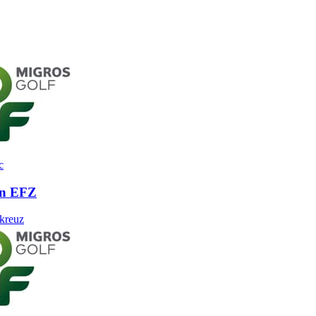
c
in EFZ
kreuz