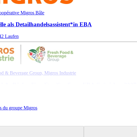
oopérative Migros Bâle
lle als Detailhandels­assistent*​in EBA
42 Laufen
od & Beverage Group, Migros Industrie
de*​r Bäcker/​Konditor/​Confiseur EBA Gränichen 2027
22 Gränichen
is du groupe Migros