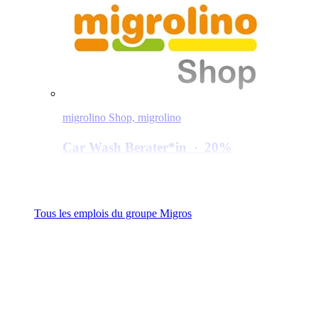
migrolino Shop, migrolino
Car Wash Berater*​in
‧
20%
5014 Gretzenbach
Emploi fixe (à durée indéterminée)
Tous les emplois du groupe Migros