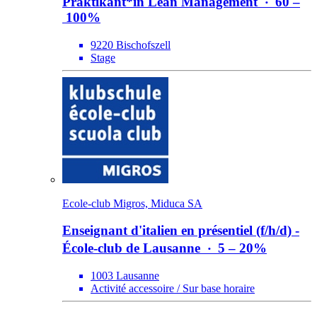
Praktikant*​in Lean Management
‧
60 –
100%
9220 Bischofszell
Stage
Ecole-club Migros, Miduca SA
Enseignant d'italien en présentiel (f/​h/​d) -
École-club de Lausanne
‧
5 – 20%
1003 Lausanne
Activité accessoire / Sur base horaire