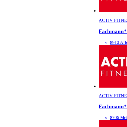
ACTIV FITNE
Fach­mann*
8910 Affo
ACTIV FITNE
Fach­mann*
8706 Mei