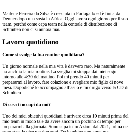
Marlene Ferreira da Silva è cresciuta in Portogallo ed è finita da
Denner dopo una sosta in Africa. Oggi lavora ogni giorno per il suo
team, perché come capa team nella centrale di distribuzione di
Schmitten non ci si annoia mai.
Lavoro quotidiano
Come si svolge la tua routine quotidiana?
Un giorno normale nella mia vita è davvero raro. Ma naturalmente
ho anch’io la mia routine. La sveglia mi strappa dai miei sogni
intorno alle 4:30 del mattino. Poi mi prendo 40 minuti per
prepararmi al lavoro, fare colazione e svegliare mio figlio di nove
mesi. Dopodiché lo accompagno all’asilo e mi dirigo verso la CD di
Schmitten.
Di cosa ti occupi da noi?
Uno dei miei obiettivi quotidiani è arrivare circa 10 minuti prima del
mio team in modo tale da avere ancora un pochino di tempo per
prepararmi alla giornata. Sono capa team Azioni dal 2021, prima ne
sono stata la vice per due anni. Da bambina non avrei mai