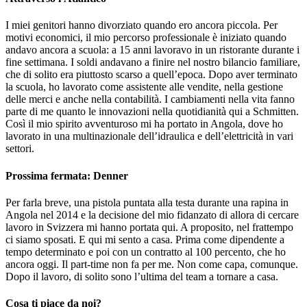
I miei genitori hanno divorziato quando ero ancora piccola. Per
motivi economici, il mio percorso professionale è iniziato quando
andavo ancora a scuola: a 15 anni lavoravo in un ristorante durante i
fine settimana. I soldi andavano a finire nel nostro bilancio familiare,
che di solito era piuttosto scarso a quell’epoca. Dopo aver terminato
la scuola, ho lavorato come assistente alle vendite, nella gestione
delle merci e anche nella contabilità. I cambiamenti nella vita fanno
parte di me quanto le innovazioni nella quotidianità qui a Schmitten.
Così il mio spirito avventuroso mi ha portato in Angola, dove ho
lavorato in una multinazionale dell’idraulica e dell’elettricità in vari
settori.
Prossima fermata: Denner
Per farla breve, una pistola puntata alla testa durante una rapina in
Angola nel 2014 e la decisione del mio fidanzato di allora di cercare
lavoro in Svizzera mi hanno portata qui. A proposito, nel frattempo
ci siamo sposati. E qui mi sento a casa. Prima come dipendente a
tempo determinato e poi con un contratto al 100 percento, che ho
ancora oggi. Il part-time non fa per me. Non come capa, comunque.
Dopo il lavoro, di solito sono l’ultima del team a tornare a casa.
Cosa ti piace da noi?