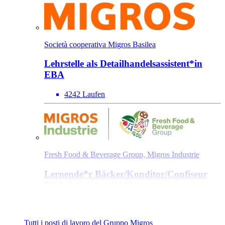
Società cooperativa Migros Basilea
Lehrstelle als Detailhandels­assistent*​in
EBA
4242 Laufen
Fresh Food & Beverage Group, Migros Industrie
Lernende*​r Bäcker/​Konditor/​Confiseur
EBA Gränichen 2027
5722 Gränichen
Tutti i posti di lavoro del Gruppo Migros