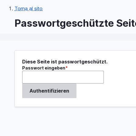
Salta
Torna al sito
al
Briciole
contenuto
Passwortgeschützte Seit
principale
di
pane
Diese Seite ist passwortgeschützt.
Passwort eingeben