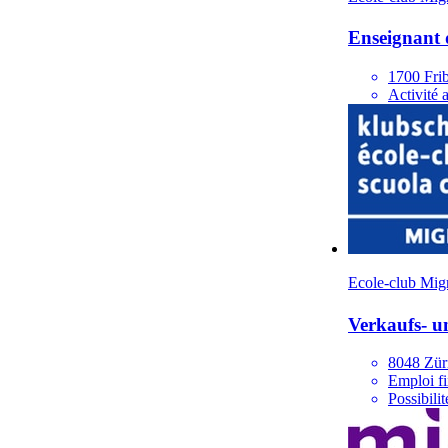
Enseignant d
1700 Fri
Activité 
Ecole-club Mig
Verkaufs- u
8048 Zür
Emploi fi
Possibili