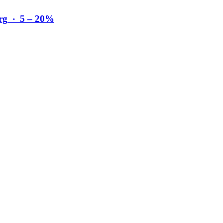
rg
‧
5 – 20%