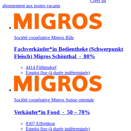
Créer un
abonnement aux postes vacants
Société coopérative Migros Bâle
Fachverkäufer*​in Bedientheke (Schwerpunkt
Fleisch) Migros Schönthal
‧
80%
4414 Füllinsdorf
Emploi fixe (à durée indéterminée)
Société coopérative Migros Suisse orientale
Verkäufer*​in Food
‧
50 – 70%
8307 Effretikon
Emploi fixe (à durée indéterminée)