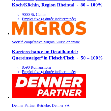
Koch/​Köchin, Region Rheintal
‧
80 – 100%
9000 St. Gallen
Emploi fixe (à durée indéterminée)
Société coopérative Migros Suisse orientale
Karrierechance im Detailhandel:
Quereinsteiger*​in Fleisch/​Fisch
‧
50 – 100%
8590 Romanshorn
Emploi fixe (à durée indéterminée)
Denner Partner Betriebe, Denner SA