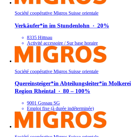
Société coopérative Migros Suisse orientale
Verkäufer*​in im Stundenlohn
‧
20%
8335 Hittnau
Activité accessoire / Sur base horaire
Société coopérative Migros Suisse orientale
Quereinsteiger*​in Abteilungsleiter*​in Molkerei
Region Rheintal
‧
80 – 100%
9001 Gossau SG
Emploi fixe (à durée indéterminée)
Société coopérative Migros Suisse orientale