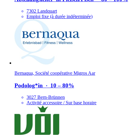
7302 Landquart
Emploi fixe (à durée indéterminée)
Bernaqua, Société coopérative Migros Aar
Podolog*​in
‧
10 – 80%
3027 Bern-Brünnen
Activité accessoire / Sur base horaire