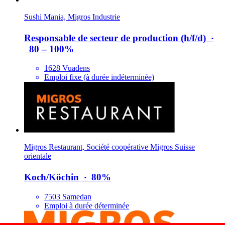
Sushi Mania, Migros Industrie
Responsable de secteur de production (h/​f/​d)
‧
80 – 100%
1628 Vuadens
Emploi fixe (à durée indéterminée)
Migros Restaurant, Société coopérative Migros Suisse
orientale
Koch/​Köchin
‧
80%
7503 Samedan
Emploi à durée déterminée