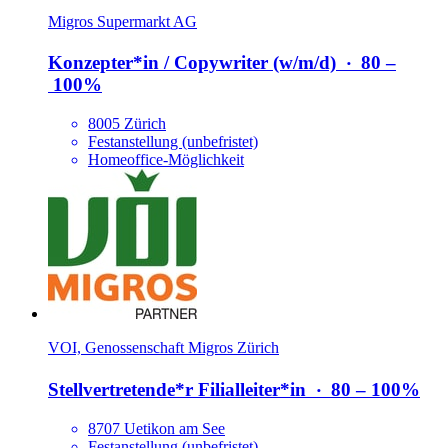
Migros Supermarkt AG
Konzepter*​in /​ Copywriter (w/​m/​d)
‧
80 –
100%
8005 Zürich
Festanstellung (unbefristet)
Homeoffice-Möglichkeit
VOI, Genossenschaft Migros Zürich
Stellvertretende*​r Filialleiter*​in
‧
80 – 100%
8707 Uetikon am See
Festanstellung (unbefristet)