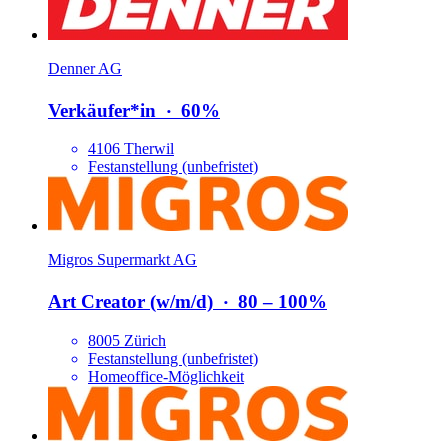
Denner AG
Verkäufer*​in
‧
60%
4106 Therwil
Festanstellung (unbefristet)
Migros Supermarkt AG
Art Creator (w/​m/​d)
‧
80 – 100%
8005 Zürich
Festanstellung (unbefristet)
Homeoffice-Möglichkeit