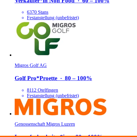
Verkäufer*​in Non Food
‧
60 – 100%
6370 Stans
Festanstellung (unbefristet)
Migros Golf AG
Golf Pro*​Proette
‧
80 – 100%
8112 Otelfingen
Festanstellung (unbefristet)
Genossenschaft Migros Luzern
Lager­facharbeiter*​in
‧
80 – 100%