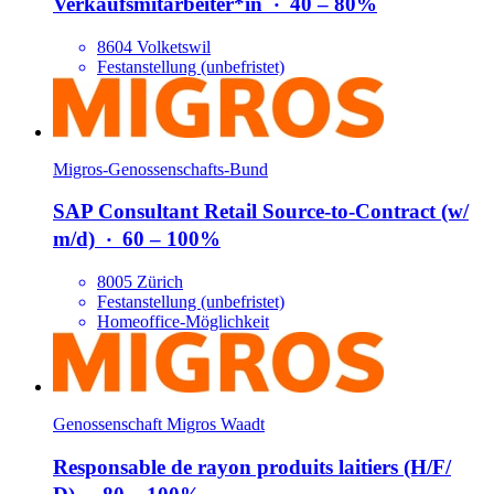
Verkaufsmitarbeiter*​in
‧
40 – 80%
8604 Volketswil
Festanstellung (unbefristet)
Migros-Genossenschafts-Bund
SAP Consultant Retail Source-to-Contract (w/​
m/​d)
‧
60 – 100%
8005 Zürich
Festanstellung (unbefristet)
Homeoffice-Möglichkeit
Genossenschaft Migros Waadt
Responsable de rayon produits laitiers (H/​F/​