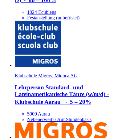
D)
‧
80 – 100%
1024 Ecublens
Festanstellung (unbefristet)
Klubschule Migros, Miduca AG
Lehrperson Standard- und
Lateinamerikanische Tänze (w/​m/​d) -
Klubschule Aarau
‧
5 – 20%
5000 Aarau
Nebenerwerb / Auf Stundenbasis