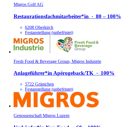
Migros Golf AG
Restaurations­fachmitarbeiter*​in
‧
80 – 100%
6208 Oberkirch
Festanstellung (unbefristet)
Fresh Food & Beverage Group, Migros Industrie
Anlageführer*​in Apérogeback/​TK
‧
100%
5722 Gränichen
Festanstellung (unbefristet)
Genossenschaft Migros Luzern